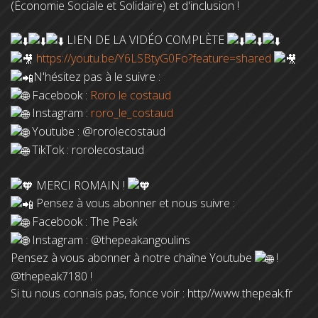
(Économie Sociale et Solidaire) et d'inclusion !
LIEN DE LA VIDÉO COMPLÈTE
https://youtu.be/Y6LSBtyG0Fo?feature=shared
N'hésitez pas à le suivre :
Facebook :
Roro le costaud
Instagram : ‪
roro_le_costaud
Youtube : ‪@rorolecostaud‬
TikTok : rorolecostaud
MERCI ROMAIN !
Pensez à vous abonner et nous suivre :
Facebook : The Peak
Instagram : @thepeakangoulins
Pensez à vous abonner à notre chaîne Youtube
!
‪@thepeak7180‬ !
Si tu nous connais pas, fonce voir : http//www.thepeak.fr